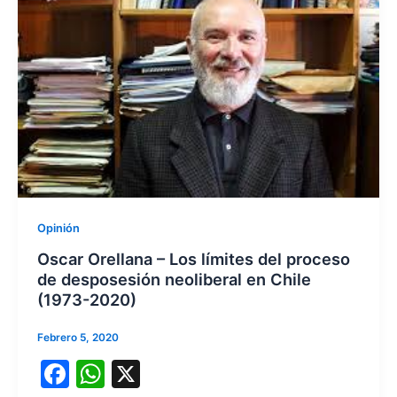
Opinión
Oscar Orellana – Los límites del proceso
de desposesión neoliberal en Chile
(1973-2020)
Febrero 5, 2020
F
W
X