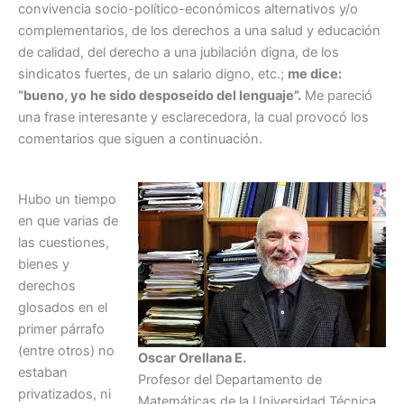
convivencia socio-político-económicos alternativos y/o
complementarios, de los derechos a una salud y educación
de calidad, del derecho a una jubilación digna, de los
sindicatos fuertes, de un salario digno, etc.;
me dice:
“bueno, yo
he sido desposeído del lenguaje”.
Me pareció
una frase interesante y esclarecedora, la cual provocó los
comentarios que siguen a continuación.
Hubo un tiempo
en que varias de
las cuestiones,
bienes y
derechos
glosados en el
primer párrafo
(entre otros) no
Oscar Orellana E.
estaban
Profesor del Departamento de
privatizados, ni
Matemáticas de la Universidad Técnica