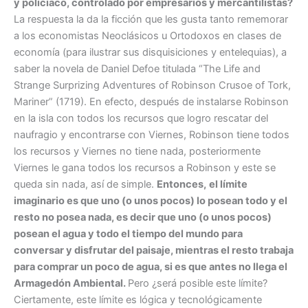
y policiaco, controlado por empresarios y mercantilistas?
La respuesta la da la ficción que les gusta tanto rememorar
a los economistas Neoclásicos u Ortodoxos en clases de
economía (para ilustrar sus disquisiciones y entelequias), a
saber la novela de Daniel Defoe titulada “The Life and
Strange Surprizing Adventures of Robinson Crusoe of Tork,
Mariner” (1719). En efecto, después de instalarse Robinson
en la isla con todos los recursos que logro rescatar del
naufragio y encontrarse con Viernes, Robinson tiene todos
los recursos y Viernes no tiene nada, posteriormente
Viernes le gana todos los recursos a Robinson y este se
queda sin nada, así de simple.
Entonces,
el límite
imaginario es que uno (o unos pocos) lo posean todo y el
resto no posea nada
, es decir que uno (o unos pocos)
posean el agua y todo el tiempo del mundo para
conversar y disfrutar del paisaje, mientras el resto trabaja
para comprar un poco de agua, si es que antes no llega el
Armagedón Ambiental.
Pero ¿será posible este límite?
Ciertamente, este límite es lógica y tecnológicamente