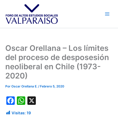
Ir
al
contenido
Oscar Orellana – Los límites
del proceso de desposesión
neoliberal en Chile (1973-
2020)
Por
Oscar Orellana E.
/
Febrero 5, 2020
F
W
X
a
h
Visitas:
19
c
at