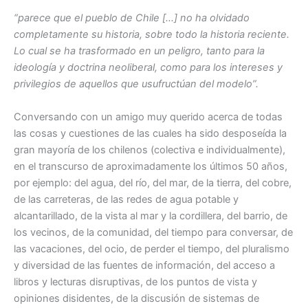
e
s
“parece que el pueblo de Chile […] no ha olvidado
completamente su historia, sobre todo la historia reciente.
b
A
Lo cual se ha trasformado en un peligro, tanto para la
o
p
ideología y doctrina neoliberal, como para los intereses y
o
p
privilegios de aquellos que usufructúan del modelo”.
k
Conversando con un amigo muy querido acerca de todas
las cosas y cuestiones de las cuales ha sido desposeída la
gran mayoría de los chilenos (colectiva e individualmente),
en el transcurso de aproximadamente los últimos 50 años,
por ejemplo: del agua, del río, del mar, de la tierra, del cobre,
de las carreteras, de las redes de agua potable y
alcantarillado, de la vista al mar y la cordillera, del barrio, de
los vecinos, de la comunidad, del tiempo para conversar, de
las vacaciones, del ocio, de perder el tiempo, del pluralismo
y diversidad de las fuentes de información, del acceso a
libros y lecturas disruptivas, de los puntos de vista y
opiniones disidentes, de la discusión de sistemas de