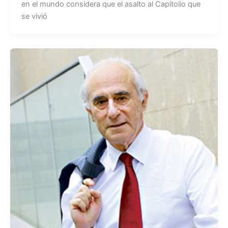
en el mundo considera que el asalto al Capitolio que
e
s
se vivió
b
A
o
p
o
p
k