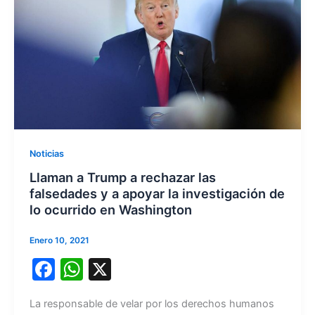
k
Noticias
Llaman a Trump a rechazar las
falsedades y a apoyar la investigación de
lo ocurrido en Washington
Enero 10, 2021
F
W
X
a
h
La responsable de velar por los derechos humanos
c
at