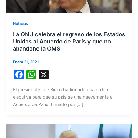
Noticias
La ONU celebra el regreso de los Estados
Unidos al Acuerdo de París y que no
abandone la OMS
Enero 21, 2021
F
W
X
a
h
El presidente Joe Biden ha firmado una orden
c
at
ejecutiva para que su país se una nuevamente al
e
s
Acuerdo de París, firmado por […]
b
A
o
p
o
p