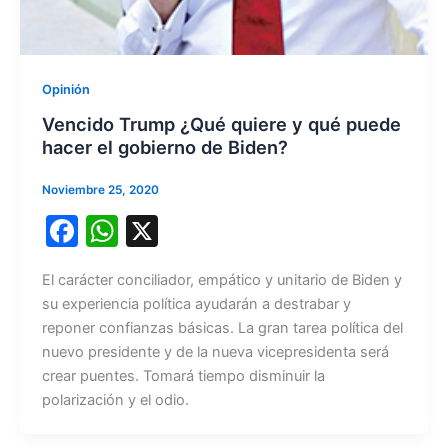
Opinión
Vencido Trump ¿Qué quiere y qué puede
hacer el gobierno de Biden?
Noviembre 25, 2020
F
W
X
a
h
El carácter conciliador, empático y unitario de Biden y
c
at
su experiencia política ayudarán a destrabar y
e
s
reponer confianzas básicas. La gran tarea política del
b
A
nuevo presidente y de la nueva vicepresidenta será
crear puentes. Tomará tiempo disminuir la
o
p
polarización y el odio.
o
p