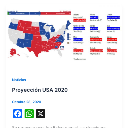
k
Noticias
Proyección USA 2020
Octubre 28, 2020
F
W
X
a
h
Se proyecta que Joe Biden ganará las elecciones,