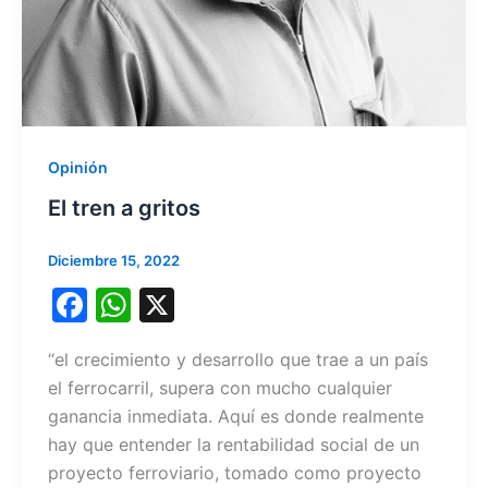
Opinión
El tren a gritos
Diciembre 15, 2022
F
W
X
a
h
“el crecimiento y desarrollo que trae a un país
c
at
el ferrocarril, supera con mucho cualquier
e
s
ganancia inmediata. Aquí es donde realmente
b
A
hay que entender la rentabilidad social de un
o
p
proyecto ferroviario, tomado como proyecto