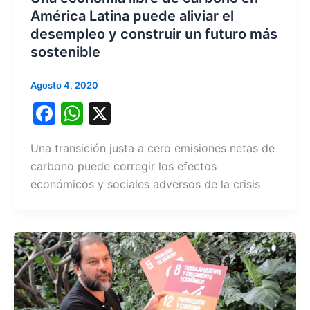
América Latina puede aliviar el
desempleo y construir un futuro más
sostenible
Agosto 4, 2020
F
W
X
a
h
Una transición justa a cero emisiones netas de
c
at
carbono puede corregir los efectos
e
s
económicos y sociales adversos de la crisis
b
A
o
p
o
p
k