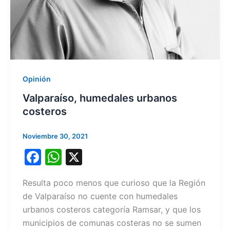
Opinión
Valparaíso, humedales urbanos
costeros
Noviembre 30, 2021
F
W
X
a
h
Resulta poco menos que curioso que la Región
c
at
de Valparaíso no cuente con humedales
e
s
urbanos costeros categoría Ramsar, y que los
b
A
municipios de comunas costeras no se sumen