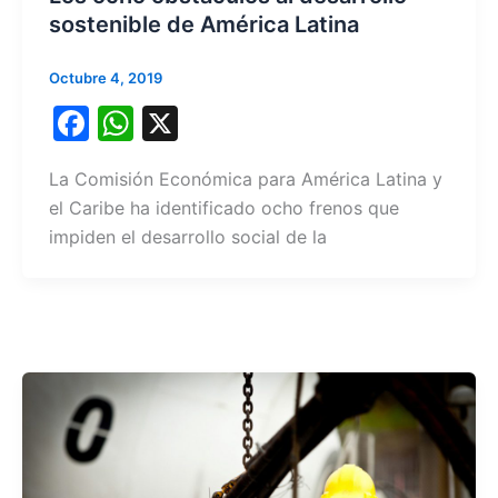
sostenible de América Latina
Octubre 4, 2019
F
W
X
a
h
La Comisión Económica para América Latina y
c
at
el Caribe ha identificado ocho frenos que
e
s
impiden el desarrollo social de la
b
A
o
p
o
p
k