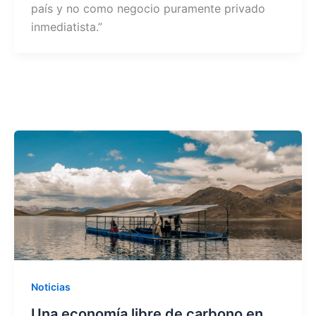
país y no como negocio puramente privado
o
p
inmediatista.”
k
Noticias
Una economía libre de carbono en