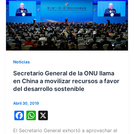
o
p
k
Noticias
Secretario General de la ONU llama
en China a movilizar recursos a favor
del desarrollo sostenible
Abril 30, 2019
F
W
X
a
h
El Secretario General exhortó a aprovechar el