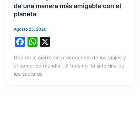
de una manera más amigable con el
planeta
Agosto 25, 2020
F
W
X
a
h
Debido al cierre sin precedentes de los viajes y
c
at
el comercio mundial, el turismo ha sido uno de
e
s
los sectores
b
A
o
p
o
p
k