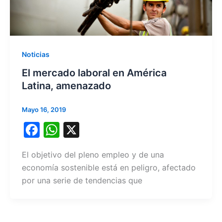
Noticias
El mercado laboral en América
Latina, amenazado
Mayo 16, 2019
F
W
X
a
h
El objetivo del pleno empleo y de una
c
at
economía sostenible está en peligro, afectado
e
s
por una serie de tendencias que
b
A
o
p