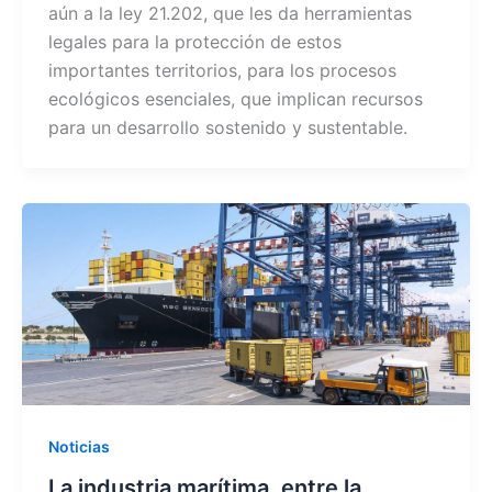
o
p
aún a la ley 21.202, que les da herramientas
legales para la protección de estos
o
p
importantes territorios, para los procesos
k
ecológicos esenciales, que implican recursos
para un desarrollo sostenido y sustentable.
Noticias
La industria marítima, entre la