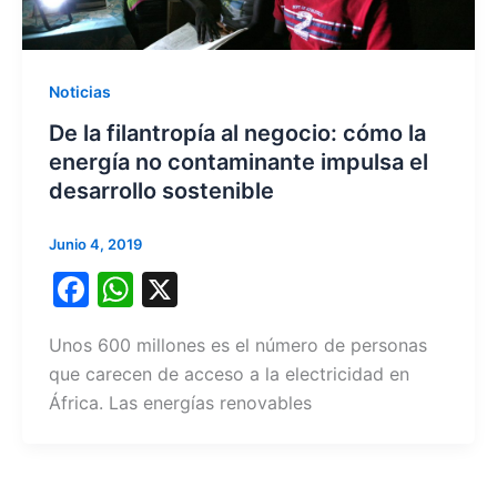
Noticias
De la filantropía al negocio: cómo la
energía no contaminante impulsa el
desarrollo sostenible
Junio 4, 2019
F
W
X
a
h
Unos 600 millones es el número de personas
c
at
que carecen de acceso a la electricidad en
e
s
África. Las energías renovables
b
A
o
p