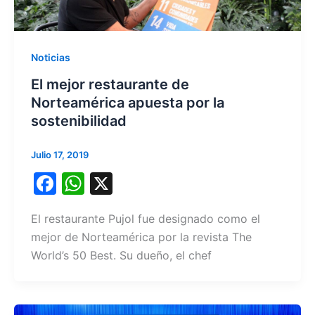
Noticias
El mejor restaurante de
Norteamérica apuesta por la
sostenibilidad
Julio 17, 2019
F
W
X
a
h
El restaurante Pujol fue designado como el
c
at
mejor de Norteamérica por la revista The
e
s
World’s 50 Best. Su dueño, el chef
b
A
o
p