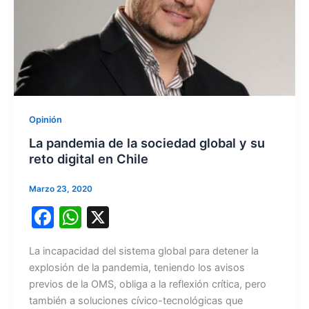
Opinión
La pandemia de la sociedad global y su
reto digital en Chile
Marzo 23, 2020
F
W
X
a
h
La incapacidad del sistema global para detener la
c
at
explosión de la pandemia, teniendo los avisos
e
s
previos de la OMS, obliga a la reflexión crítica, pero
b
A
también a soluciones cívico-tecnológicas que