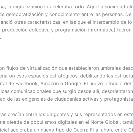
 la digitalización lo aceleraba todo. Aquella sociedad g
de democratización y conocimiento entre las personas. De ti
nció otras características, en las que el intercambio de lo m
de producción colectiva y programación informática) fueron u
.
n flujos de virtualización que establecieron umbrales des
lenaron esos espacios estratégicos, debilitando las estruct
 vital de Facebook, Amazon o Google. El nuevo péndulo del 
ticas comunicacionales que surgió desde allí, desorientaron 
dad de las exigencias de ciudadanías activas y protagonista
ras crecían entre los dirigentes y sus representados en est
a oleada de populismos digitales en el Norte Global, tambi
ificial aceleraba un nuevo tipo de Guerra Fría, ahora entre 