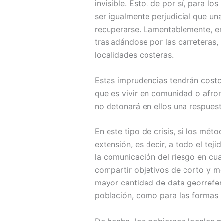
invisible. Esto, de por sí, para 
ser igualmente perjudicial que una
recuperarse. Lamentablemente, en
trasladándose por las carreteras
localidades costeras.
Estas imprudencias tendrán costo
que es vivir en comunidad o afron
no detonará en ellos una respues
En este tipo de crisis, si los mét
extensión, es decir, a todo el teji
la comunicación del riesgo en cua
compartir objetivos de corto y m
mayor cantidad de data georrefer
población, como para las formas d
De hecho, los gobiernos locales m