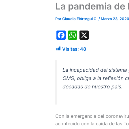
La pandemia de la
Por
Claudio Elórtegui G.
/
Marzo 23, 202
F
W
X
a
h
Visitas:
48
c
at
e
s
b
A
La incapacidad del sistema 
OMS, obliga a la reflexión 
o
p
décadas de nuestro país.
o
p
k
Con la emergencia del coronavirus
acontecido con la caída de las T