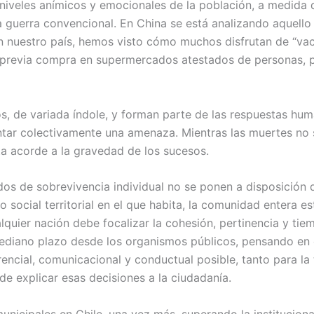
los niveles anímicos y emocionales de la población, a medid
 guerra convencional. En China se está analizando aquello y
 nuestro país, hemos visto cómo muchos disfrutan de “vac
, previa compra en supermercados atestados de personas, 
s, de variada índole, y forman parte de las respuestas h
tar colectivamente una amenaza. Mientras las muertes no se
ta acorde a la gravedad de los sucesos.
odos de sobrevivencia individual no se ponen a disposición 
do social territorial en el que habita, la comunidad entera e
lquier nación debe focalizar la cohesión, pertinencia y tie
ediano plazo desde los organismos públicos, pensando en 
encial, comunicacional y conductual posible, tanto para la
e explicar esas decisiones a la ciudadanía.
unicipales en Chile, una vez más, superando la instituciona