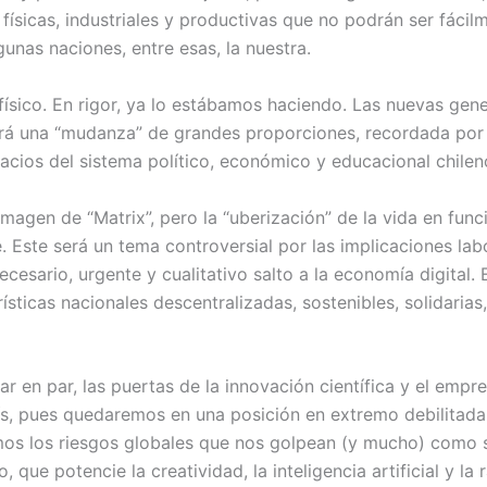
 físicas, industriales y productivas que no podrán ser fácil
gunas naciones, entre esas, la nuestra.
ico. En rigor, ya lo estábamos haciendo. Las nuevas gene
rá una “mudanza” de grandes proporciones, recordada por l
eacios del sistema político, económico y educacional chile
magen de “Matrix”, pero la “uberización” de la vida en fun
e. Este será un tema controversial por las implicaciones la
cesario, urgente y cualitativo salto a la economía digital. 
ticas nacionales descentralizadas, sostenibles, solidarias, i
r en par, las puertas de la innovación científica y el empre
ís, pues quedaremos en una posición en extremo debilitada.
mos los riesgos globales que nos golpean (y mucho) como 
 que potencie la creatividad, la inteligencia artificial y la