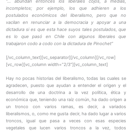
“… abundan entonces los liberales cojos, a medias,
o
p
incompletos; por ejemplo, los que adhieren a los
o
p
postulados económicos del liberalismo, pero que no
vacilan en renunciar a la democracia y apoyar a una
k
dictadura si es que esta hace suyos tales postulados, que
es lo que pasó en Chile con algunos liberales que
trabajaron codo a codo con la dictadura de Pinochet”
[/vc_column_text][vc_separator][/vc_column][/vc_row]
[vc_row][vc_column width=”2/3″][vc_column_text]
Hay no pocas historias del liberalismo, todas las cuales se
agradecen, puesto que ayudan a entender el origen y el
desarrollo de una doctrina a la vez política, ética y
económica que, teniendo una raíz común, ha dado origen a
un tronco con varios ramas, es decir, a variados
liberalismos, o, como me gusta decir, ha dado lugar a varios
troncos, igual que pasa a veces con esas especies
vegetales que lucen varios troncos a la vez, todos