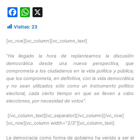
F
W
X
a
h
Visitas:
23
c
at
e
s
[vc_row][vc_column][vc_column_text]
b
A
“Ha llegado la hora de replantearnos la discusión
o
p
democrática desde una nueva perspectiva, que
o
p
comprometa a los ciudadanos en la vida política y pública;
que los comprometa, en definitiva, con la vida democrática
k
y no sean utilizados sólo como un instrumento político
electoral, cada cierto tiempo en que se lleven a cabo
elecciones, por necesidad de votos”.
[/vc_column_text][vc_separator][/vc_column][/vc_row]
[vc_row][vc_column width=”2/3″][vc_column_text]
La democracia como forma de gobierno ha venido a ser el