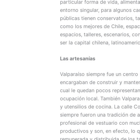
particular forma de vida, aliment
entorno singular, para algunos ca
públicas tienen conservatorios, ta
como los mejores de Chile, espa
espacios, talleres, escenarios, c
ser la capital chilena, latinoamer
Las artesanías
Valparaíso siempre fue un centro 
encargaban de construir y mantene
cual le quedan pocos representan
ocupación local. También Valparaí
y utensilios de cocina. La calle C
siempre fueron una tradición de 
profesional de vestuario con muc
productivos y son, en efecto, l
remunerada y distribuida de los t