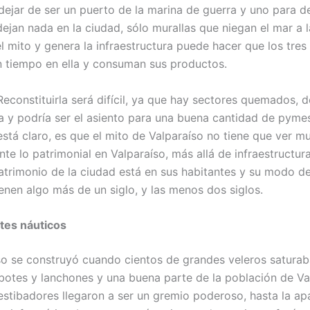
ejar de ser un puerto de la marina de guerra y uno para d
ejan nada en la ciudad, sólo murallas que niegan el mar a l
l mito y genera la infraestructura puede hacer que los tres 
un tiempo en ella y consuman sus productos.
 Reconstituirla será difícil, ya que hay sectores quemados,
a y podría ser el asiento para una buena cantidad de pyme
 está claro, es que el mito de Valparaíso no tiene que ver m
nte lo patrimonial en Valparaíso, más allá de infraestructu
atrimonio de la ciudad está en sus habitantes y su modo de
enen algo más de un siglo, y las menos dos siglos.
tes náuticos
o se construyó cuando cientos de grandes veleros saturaba
botes y lanchones y una buena parte de la población de Val
estibadores llegaron a ser un gremio poderoso, hasta la apa