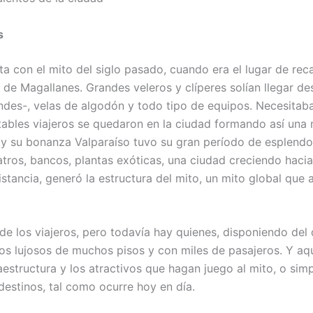
s
a con el mito del siglo pasado, cuando era el lugar de rec
 de Magallanes. Grandes veleros y clíperes solían llegar d
ndes-, velas de algodón y todo tipo de equipos. Necesitab
bles viajeros se quedaron en la ciudad formando así una mi
e y su bonanza Valparaíso tuvo su gran período de esplendo
atros, bancos, plantas exóticas, una ciudad creciendo hacia 
distancia, generó la estructura del mito, un mito global que
de los viajeros, pero todavía hay quienes, disponiendo del 
s lujosos de muchos pisos y con miles de pasajeros. Y aqu
nfraestructura y los atractivos que hagan juego al mito, o s
 destinos, tal como ocurre hoy en día.