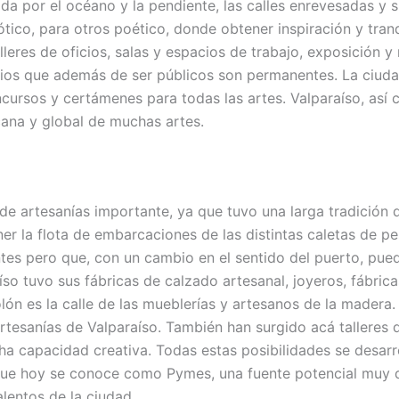
ada por el océano y la pendiente, las calles enrevesadas y s
ótico, para otros poético, donde obtener inspiración y tran
lleres de oficios, salas y espacios de trabajo, exposición 
cios que además de ser públicos son permanentes. La ciud
oncursos y certámenes para todas las artes. Valparaíso, así
icana y global de muchas artes.
de artesanías importante, ya que tuvo una larga tradición d
r la flota de embarcaciones de las distintas caletas de pe
tes pero que, con un cambio en el sentido del puerto, pu
so tuvo sus fábricas de calzado artesanal, joyeros, fábric
olón es la calle de las mueblerías y artesanos de la madera.
artesanías de Valparaíso. También han surgido acá talleres
ha capacidad creativa. Todas estas posibilidades se desa
o que hoy se conoce como Pymes, una fuente potencial muy
alentos de la ciudad