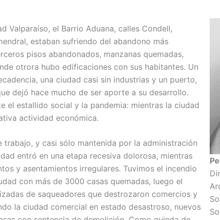
d Valparaíso, el Barrio Aduana, calles Condell,
mendral, estaban sufriendo del abandono más
erceros pisos abandonados, manzanas quemadas,
onde otrora hubo edificaciones con sus habitantes. Un
ecadencia, una ciudad casi sin industrias y un puerto,
que dejó hace mucho de ser aporte a su desarrollo.
 el estallido social y la pandemia: mientras la ciudad
ativa actividad económica.
e trabajo, y casi sólo mantenida por la administración
iudad entró en una etapa recesiva dolorosa, mientras
Pe
tos y asentamientos irregulares. Tuvimos el incendio
Di
ciudad con más de 3000 casas quemadas, luego el
Ar
anizadas de saqueadores que destrozaron comercios y
So
ando la ciudad comercial en estado desastroso, nuevos
So
asas con sentencia de demolición. Como guinda de