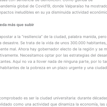
 pandemia global de Covid19, donde Valparaíso ha mostrado
mpactos ineludibles en su ya disminuida actividad económic
ueda más que subir
ostar a la “resiliencia” de la ciudad, palabra manida, pero
 desastre. Se trata de la vida de unos 300.000 habitante
nte mal. Ahora hay gobernador electo de la región y se ma
ivamente. Necesitamos optar por las estrategias del desar
itantes. Aquí no va a llover nada de ninguna parte, por lo t
 habitantes de la pobreza en un plazo urgente y una ciudad
comprobado es ser la ciudad universitaria: durante décadas
idado como una actividad que dinamiza la economía, las art