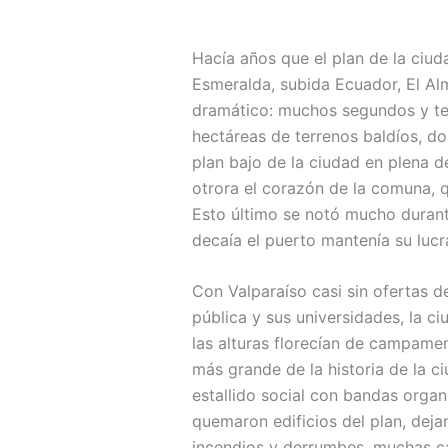
Hacía años que el plan de la ciuda
Esmeralda, subida Ecuador, El Al
dramático: muchos segundos y t
hectáreas de terrenos baldíos, d
plan bajo de la ciudad en plena d
otrora el corazón de la comuna, 
Esto último se notó mucho durante
decaía el puerto mantenía su lucr
Con Valparaíso casi sin ofertas d
pública y sus universidades, la c
las alturas florecían de campamen
más grande de la historia de la 
estallido social con bandas org
quemaron edificios del plan, dej
incendios y derrumbes, muchas c