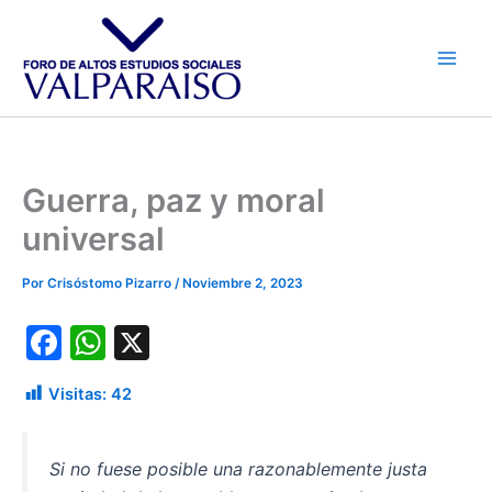
Ir
al
contenido
Guerra, paz y moral
universal
Por
Crisóstomo Pizarro
/
Noviembre 2, 2023
F
W
X
a
h
Visitas:
42
c
at
e
s
Si no fuese posible una razonablemente justa
b
A