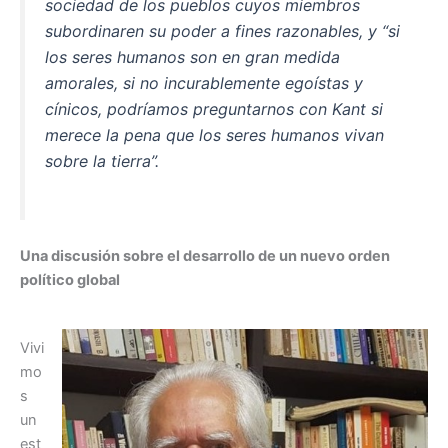
sociedad de los pueblos cuyos miembros
o
p
subordinaren su poder a fines razonables, y “si
o
p
los seres humanos son en gran medida
k
amorales, si no incurablemente egoístas y
cínicos, podríamos preguntarnos con Kant si
merece la pena que los seres humanos vivan
sobre la tierra”.
Una discusión sobre el desarrollo de un nuevo orden
político global
Vivi
mo
s
un
est