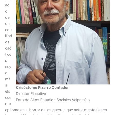
adi
o
de
des
equ
ilibri
os
caó
tico
s
cuy
o
má
s
Crisóstomo Pizarro Contador
elo
Director Ejecutivo
cue
Foro de Altos Estudios Sociales Valparaíso
nte
epítome es el horror de las guerras que actualmente tienen