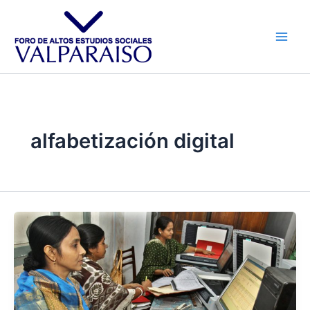
Ir
al
contenido
alfabetización digital