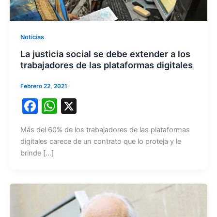
Noticias
La justicia social se debe extender a los
trabajadores de las plataformas digitales
Febrero 22, 2021
F
W
X
a
h
Más del 60% de los trabajadores de las plataformas
c
at
digitales carece de un contrato que lo proteja y le
e
s
brinde […]
b
A
o
p
o
p
k