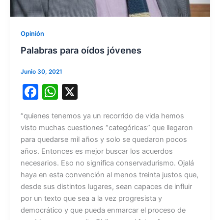
Opinión
Palabras para oídos jóvenes
Junio 30, 2021
F
W
X
a
h
“quienes tenemos ya un recorrido de vida hemos
c
at
visto muchas cuestiones “categóricas” que llegaron
e
s
para quedarse mil años y solo se quedaron pocos
b
A
años. Entonces es mejor buscar los acuerdos
necesarios. Eso no significa conservadurismo. Ojalá
o
p
haya en esta convención al menos treinta justos que,
o
p
desde sus distintos lugares, sean capaces de influir
k
por un texto que sea a la vez progresista y
democrático y que pueda enmarcar el proceso de