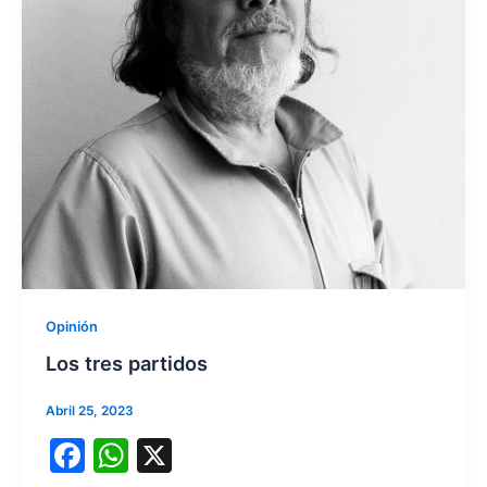
Opinión
Los tres partidos
Abril 25, 2023
F
W
X