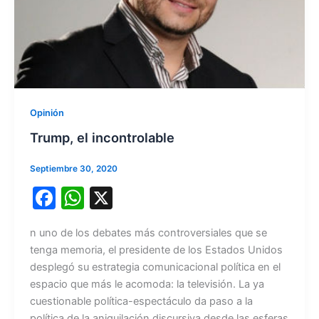
Opinión
Trump, el incontrolable
Septiembre 30, 2020
F
W
X
a
h
n uno de los debates más controversiales que se
c
at
tenga memoria, el presidente de los Estados Unidos
e
s
desplegó su estrategia comunicacional política en el
b
A
espacio que más le acomoda: la televisión. La ya
cuestionable política-espectáculo da paso a la
o
p
política de la aniquilación discursiva desde las esferas