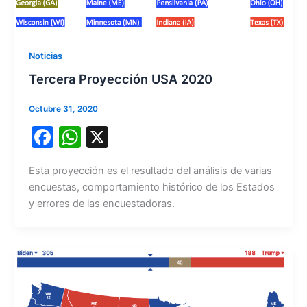
Noticias
Tercera Proyección USA 2020
Octubre 31, 2020
F
W
X
a
h
Esta proyección es el resultado del análisis de varias
c
at
encuestas, comportamiento histórico de los Estados
e
s
y errores de las encuestadoras.
b
A
o
p
o
p
k