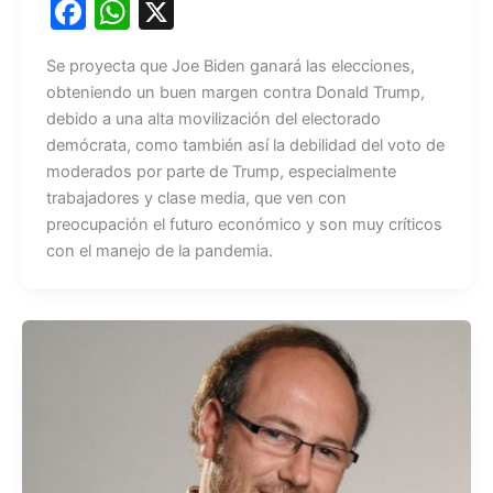
F
W
X
a
h
Se proyecta que Joe Biden ganará las elecciones,
c
at
obteniendo un buen margen contra Donald Trump,
e
s
debido a una alta movilización del electorado
b
A
demócrata, como también así la debilidad del voto de
moderados por parte de Trump, especialmente
o
p
trabajadores y clase media, que ven con
o
p
preocupación el futuro económico y son muy críticos
k
con el manejo de la pandemia.