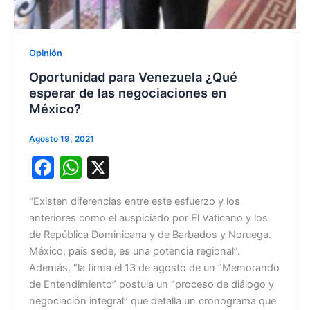
Opinión
Oportunidad para Venezuela ¿Qué
esperar de las negociaciones en
México?
Agosto 19, 2021
F
W
X
a
h
“Existen diferencias entre este esfuerzo y los
c
at
anteriores como el auspiciado por El Vaticano y los
e
s
de República Dominicana y de Barbados y Noruega.
b
A
México, país sede, es una potencia regional”.
Además, “la firma el 13 de agosto de un “Memorando
o
p
de Entendimiento” postula un “proceso de diálogo y
o
p
negociación integral” que detalla un cronograma que