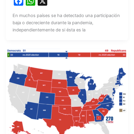
F
W
X
a
h
En muchos países se ha detectado una participación
c
at
baja o decreciente durante la pandemia,
e
s
independientemente de si ésta es la
b
A
o
p
o
p
k