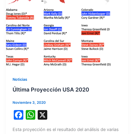
Noticias
Última Proyección USA 2020
Noviembre 3, 2020
F
W
X
a
h
Esta proyección es el resultado del análisis de varias
c
at