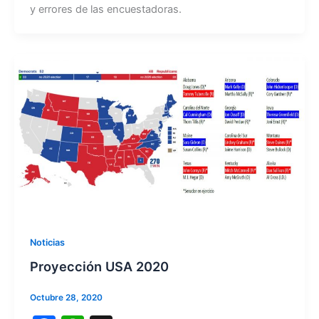
e
s
y errores de las encuestadoras.
b
A
o
p
o
p
k
Noticias
Proyección USA 2020
Octubre 28, 2020