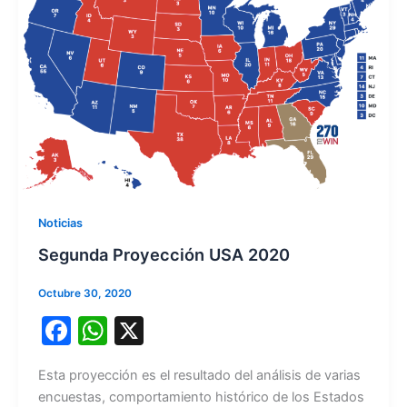
Noticias
Segunda Proyección USA 2020
Octubre 30, 2020
F
W
X
a
h
Esta proyección es el resultado del análisis de varias
c
at
encuestas, comportamiento histórico de los Estados