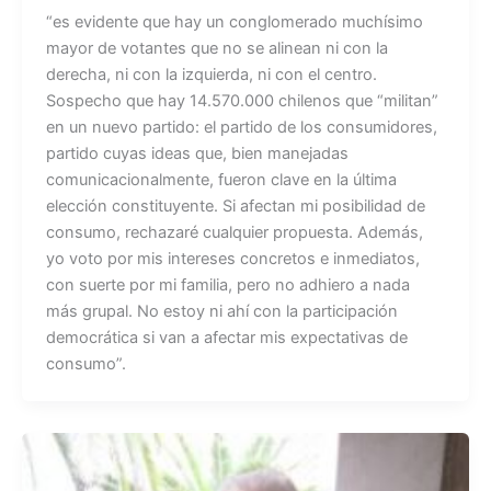
a
h
“es evidente que hay un conglomerado muchísimo
c
at
mayor de votantes que no se alinean ni con la
e
s
derecha, ni con la izquierda, ni con el centro.
b
A
Sospecho que hay 14.570.000 chilenos que “militan”
en un nuevo partido: el partido de los consumidores,
o
p
partido cuyas ideas que, bien manejadas
o
p
comunicacionalmente, fueron clave en la última
k
elección constituyente. Si afectan mi posibilidad de
consumo, rechazaré cualquier propuesta. Además,
yo voto por mis intereses concretos e inmediatos,
con suerte por mi familia, pero no adhiero a nada
más grupal. No estoy ni ahí con la participación
democrática si van a afectar mis expectativas de
consumo”.